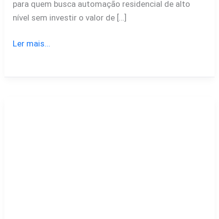
para quem busca automação residencial de alto
nível sem investir o valor de […]
Ler mais...
Robô
aspirador
Robot
W90
Wap
é
bom?